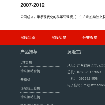
2007-2012
公司成立，秉承现代化的科学管理模式，生产出热熔胶上
贸隆年鉴
贸隆实景
荣誉殿堂
产品推荐
贸隆工厂
L粘合机
地址：广东省东莞市万江
珍珠棉粘合机
总机：0769-23177559
手机：13922921558
开槽机
电子信箱：ml@szmaolon
热熔胶上胶机
珍珠棉粘框机