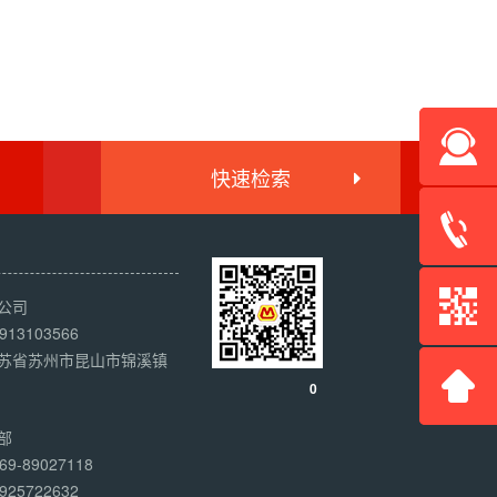
快速检索
公司
13103566
苏省苏州市昆山市锦溪镇
0
部
9-89027118
25722632