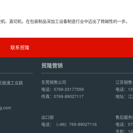
胶机、直切机，在包装制品深加工设备制造行业中迈出了跨越性的一步。
联系贸隆
贸隆营销
东莞销售公司
江苏销售
区蚬涌工业路
电话：0769-23177559
电话：139
传真：0769-89027117
地址：江
g.com
出口部
售后服务
电话：（+86）769-89027116
电话：076
手机：139