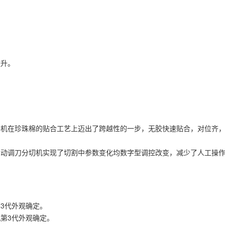
提升。
胶贴合机在珍珠棉的贴合工艺上迈出了跨越性的一步，无胶快速贴合，对位
珠棉自动调刀分切机实现了切割中参数变化均数字型调控改变，减少了人工操
第3代外观确定。
机第3代外观确定。