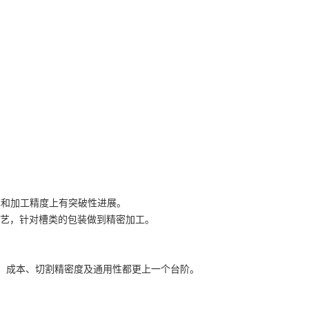
率和加工精度上有突破性进展。
装工艺，针对槽类的包装做到精密加工。
率、成本、切割精密度及通用性都更上一个台阶。