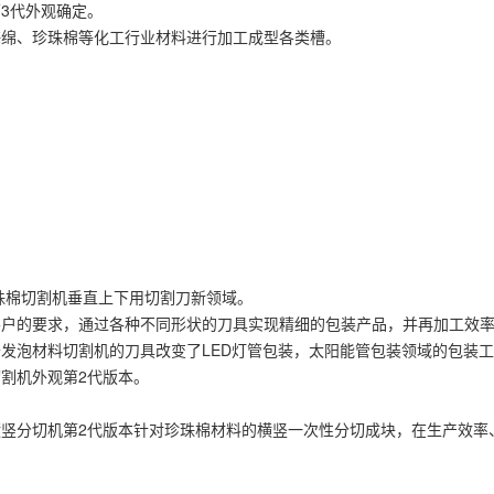
第3代外观确定。
、海绵、珍珠棉等化工行业材料进行加工成型各类槽。
入珍珠棉切割机垂直上下用切割刀新领域。
根据客户的要求，通过各种不同形状的刀具实现精细的包装产品，并再加工效
种用于发泡材料切割机的刀具改变了LED灯管包装，太阳能管包装领域的包
切割机外观第2代版本。
珠棉横竖分切机第2代版本针对珍珠棉材料的横竖一次性分切成块，在生产效